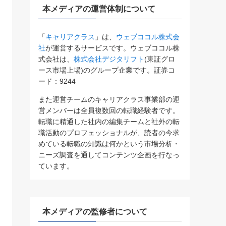
本メディアの運営体制について
「
キャリアクラス
」は、
ウェブココル株式会
社
が運営するサービスです。ウェブココル株
式会社は、
株式会社デジタリフト
(東証グロ
ース市場上場)のグループ企業です。証券コ
ード：9244
また運営チームのキャリアクラス事業部の運
営メンバーは全員複数回の転職経験者です。
転職に精通した社内の編集チームと社外の転
職活動のプロフェッショナルが、読者の今求
めている転職の知識は何かという市場分析・
ニーズ調査を通してコンテンツ企画を行なっ
ています。
本メディアの監修者について