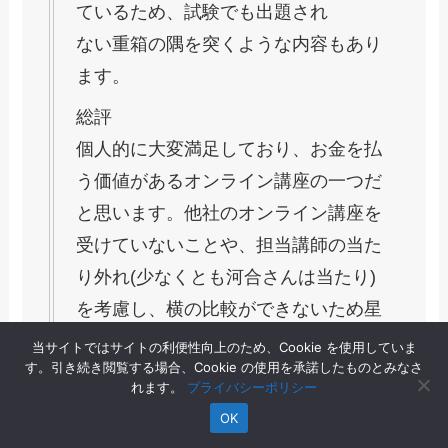
ているため、試験でも出題され
ない重箱の隅を突くような内容もあり
ます。
総評
個人的に大変満足しており、お金を払
う価値があるオンライン講座の一つだ
と思います。他社のオンライン講座を
受けていないことや、担当講師の当た
り外れ(少なくとも河合さんは当たり)
を考慮し、横の比較ができないため星
4の評価にしてあります。このサービ
当サイトではサイトの利便性向上のため、Cookie を使用していま
す。引き続き閲覧する場合、Cookie の使用を承諾したものとみなさ
ス単体で評価するのであれば迷わず星
れます。
プライバシーポリシー
5です。
OK
GoogleMapより引用