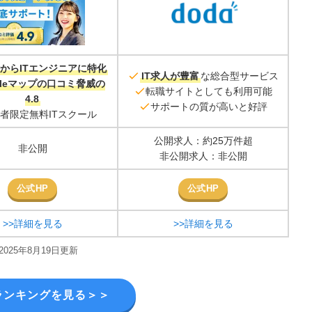
からITエンジニアに特化
IT求人が豊富
な総合型サービス
gleマップの口コミ脅威の
転職サイトとしても利用可能
4.8
サポートの質が高いと好評
者限定無料ITスクール
公開求人：約25万件超
非公開
非公開求人：非公開
公式HP
公式HP
>>詳細を見る
>>詳細を見る
2025年8月19日更新
ランキングを見る＞＞