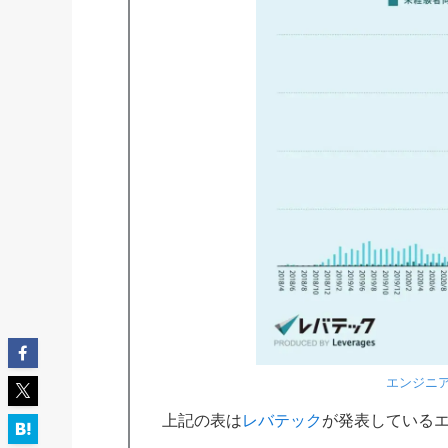
エンジニ
上記の表は
レバテック
が発表している