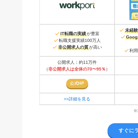
未経験
IT転職の実績
が豊富
Goo
転職支援実績100万人
非公開求人の質
が高い
利用
公開求人：約11万件
（
非公開求人は全体の70〜95％
）
公式HP
>>詳細を見る
※
すぐに