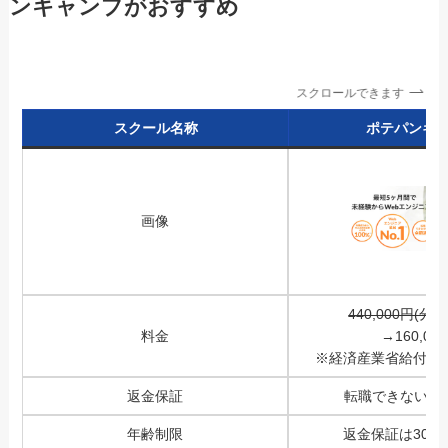
ンキャンプがおすすめ
スクロールできます
スクール名称
ポテパンキ
画像
440,000円(分
料金
→
160,00
※経済産業省給付金2
返金保証
転職できないと
年齢制限
返金保証は30歳