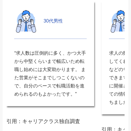
30代男性
“求人数は圧倒的に多く、かつ大手
求人の数
から中堅くらいまで幅広いため転
してくれ
職し始めには大変助かります。 ま
などのサ
た営業がそこまでしつこくないの
できます
で、自分のペースで転職活動を進
に開催さ
められるのもよかったです。”
ての情報
ちました
引用：キャリアクラス独自調査
引用：キャ