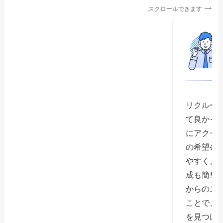
スクロールできます
リクルー
て良かっ
にアクセ
の希望条
やすく、
成も簡単
からのス
ことで、
を見つけ