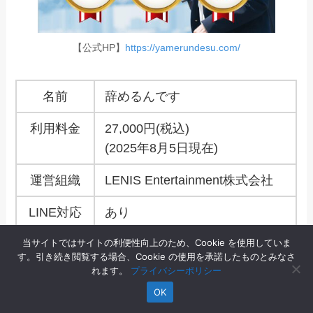
【公式HP】
https://yamerundesu.com/
名前
辞めるんです
利用料金
27,000円(税込)
(2025年8月5日現在)
運営組織
LENIS Entertainment株式会社
LINE対応
あり
当サイトではサイトの利便性向上のため、Cookie を使用していま
返金保証
あり
す。引き続き閲覧する場合、Cookie の使用を承諾したものとみなさ
れます。
プライバシーポリシー
転職支援
–
OK
運営
https://yamerundesu.com/