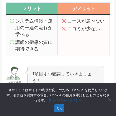
メリット
デメリット
システム構築・運
コースが選べない
用の一連の流れが
口コミが少ない
学べる
講師の指導の質に
期待できる
1項目ずつ確認していきましょ
う！
キャリア先輩
当サイトではサイトの利便性向上のため、Cookie を使用していま
す。引き続き閲覧する場合、Cookie の使用を承諾したものとみなさ
れます。
プライバシーポリシー
メリット①：システム構築・運用の一連の流
OK
れが学べる