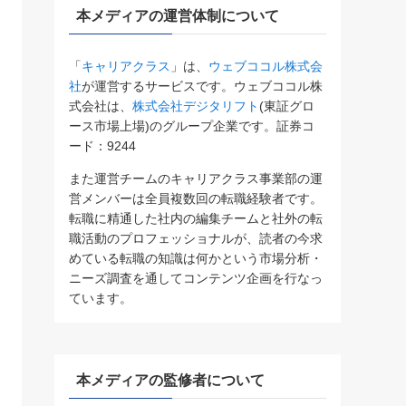
本メディアの運営体制について
「
キャリアクラス
」は、
ウェブココル株式会
社
が運営するサービスです。ウェブココル株
式会社は、
株式会社デジタリフト
(東証グロ
ース市場上場)のグループ企業です。証券コ
ード：9244
また運営チームのキャリアクラス事業部の運
営メンバーは全員複数回の転職経験者です。
転職に精通した社内の編集チームと社外の転
職活動のプロフェッショナルが、読者の今求
めている転職の知識は何かという市場分析・
ニーズ調査を通してコンテンツ企画を行なっ
ています。
本メディアの監修者について