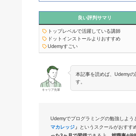
良い評判サマリ
トップレベルで活躍している講師
ドットインストールよりおすすめ
Udemyすごい
本記事を読めば、Udemy
す。
キャリア先輩
Udemyでプログラミングの勉強しよ
マカレッジ
」
というスクールがおすす
った3ヶ月で習得
できる上、
就職率が98