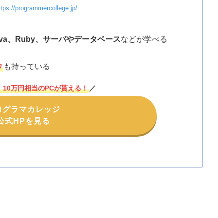
ttps://programmercollege.jp/
P、Java、Ruby、サーバやデータベース
などが学べる
ウ
も持っている
】10万円相当のPCが貰える！
／
ログラマカレッジ
公式HPを見る