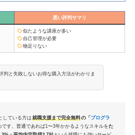
悪い評判サマリ
似たような講座が多い
自己管理が必要
物足りない
の評判と失敗しないお得な購入方法がわかりま
うとしている方は
就職支援まで完全無料
の「
プログラ
めです。普通であれば1〜3年かかるようなスキルを
た
.3%・平均内定取得3.7社
という就職にも強いサービ