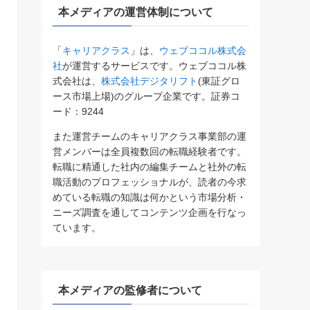
本メディアの運営体制について
「
キャリアクラス
」は、
ウェブココル株式会
社
が運営するサービスです。ウェブココル株
式会社は、
株式会社デジタリフト
(東証グロ
ース市場上場)のグループ企業です。証券コ
ード：9244
また運営チームのキャリアクラス事業部の運
営メンバーは全員複数回の転職経験者です。
転職に精通した社内の編集チームと社外の転
職活動のプロフェッショナルが、読者の今求
めている転職の知識は何かという市場分析・
ニーズ調査を通してコンテンツ企画を行なっ
ています。
本メディアの監修者について