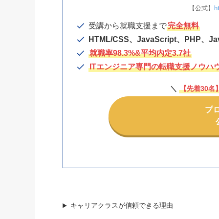
【公式】
h
受講から就職支援まで
完全無料
HTML/CSS、JavaScript、PH
就職率98.3%&平均内定3.7社
ITエンジニア専門の転職支援ノウハ
＼
【先着30名
プ
キャリアクラスが信頼できる理由