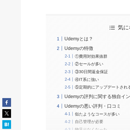
気に
Udemyとは？
Udemyの特徴
①費用対効果抜群
②セールが多い
③30日間返金保証
④IT系に強い
⑤定期的にアップデートされ
Udemyの評判に関する独自イ
Udemyの悪い評判・口コミ
似たようなコースが多い
自己管理が必要
物足りなくなった