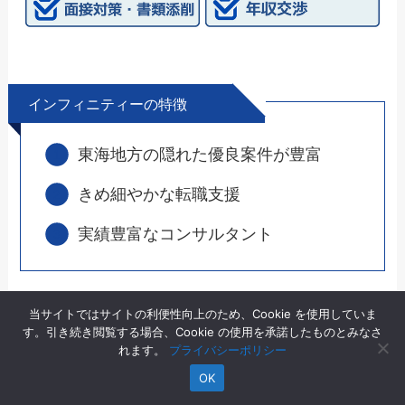
インフィニティーの特徴
東海地方の隠れた優良案件が豊富
きめ細やかな転職支援
実績豊富なコンサルタント
当サイトではサイトの利便性向上のため、Cookie を使用していま
質の高いアドバイスを受けたいなら、東海地区に
す。引き続き閲覧する場合、Cookie の使用を承諾したものとみなさ
特化したインフィニティーがおすすめです。画一
れます。
プライバシーポリシー
的な転職支援ではなく、求職者の将来を見すえた
OK
上でのきめ細やかな転職サポートが受けられま