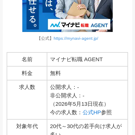
【公式】
https://mynavi-agent.jp/
名前
マイナビ転職 AGENT
料金
無料
求人数
公開求人：-
非公開求人：-
（2026年5月13日現在）
今の求人数：
公式HP
参照
対象年代
20代～30代の若手向け求人が
多い