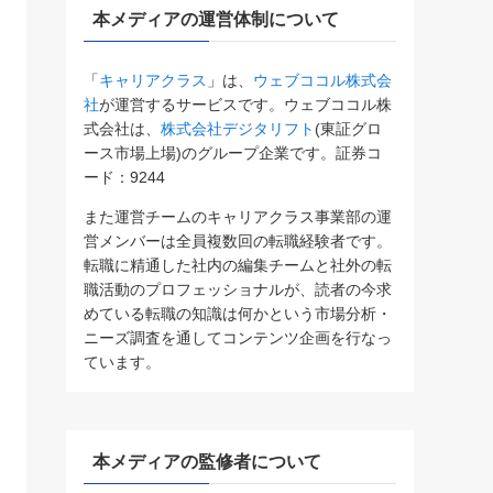
本メディアの運営体制について
「
キャリアクラス
」は、
ウェブココル株式会
社
が運営するサービスです。ウェブココル株
式会社は、
株式会社デジタリフト
(東証グロ
ース市場上場)のグループ企業です。証券コ
ード：9244
また運営チームのキャリアクラス事業部の運
営メンバーは全員複数回の転職経験者です。
転職に精通した社内の編集チームと社外の転
職活動のプロフェッショナルが、読者の今求
めている転職の知識は何かという市場分析・
ニーズ調査を通してコンテンツ企画を行なっ
ています。
本メディアの監修者について