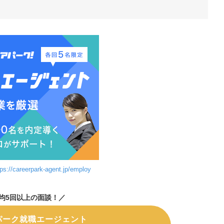
tps://careerpark-agent.jp/employ
均5回以上の面談！
／
パーク就職エージェント