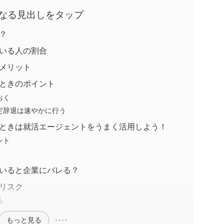
なる見出しをタップ
？
いる人の割合
メリット
ときのポイント
おく
定辞退は速やかに行う
ときは就活エージェントをうまく活用しよう！
ント
いると企業にバレる？
リスク
る
もっと見る