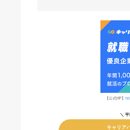
【公式HP】
ht
＼
平
キャリア