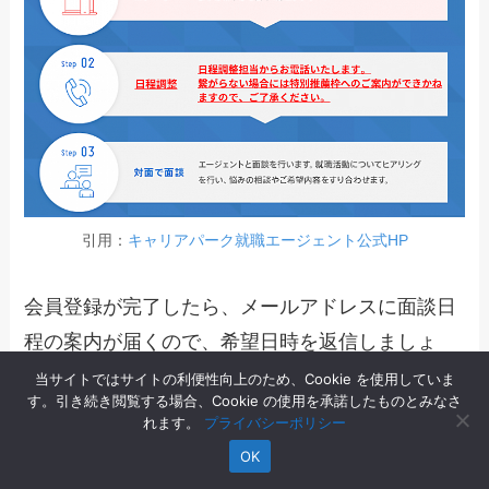
引用：
キャリアパーク就職エージェント公式HP
会員登録が完了したら、メールアドレスに面談日
程の案内が届くので、希望日時を返信しましょ
う。
当サイトではサイトの利便性向上のため、Cookie を使用していま
す。引き続き閲覧する場合、Cookie の使用を承諾したものとみなさ
れます。
プライバシーポリシー
面談場所は、
東京都の新宿駅から徒歩10分程度に
OK
ある支社オフィス
です。