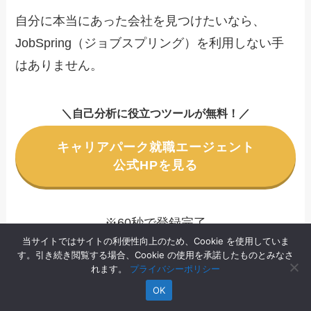
自分に本当にあった会社を見つけたいなら、
JobSpring（ジョブスプリング）を利用しない手
はありません。
＼
自己分析に役立つツールが無料
！
／
キャリアパーク就職エージェント
公式HPを見る
※60秒で登録完了
当サイトではサイトの利便性向上のため、Cookie を使用していま
す。引き続き閲覧する場合、Cookie の使用を承諾したものとみなさ
れます。
プライバシーポリシー
OK
JobSpring（ジョブスプリング）がやばい