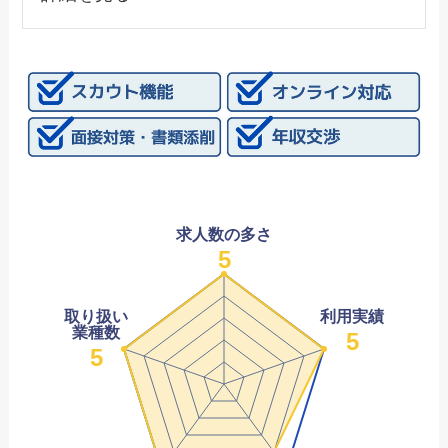
求人数の多さ
5
取り扱い
利用実績
業種数
5
5