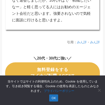
なく退会しましたが、20代半ばで「転職したい
なー」と軽く思ってる人にはお勧めのエージェ
ント会社だと思います。強要されないので気軽
に面談に行けると思いますよ。
引用：
みん評
・
みん評
＼20代・30代に強い／
無料登録をする
マイナビ転職 AGENT
当サイトではサイトの利便性向上のため、Cookie を使用していま
す。引き続き閲覧する場合、Cookie の使用を承諾したものとみなさ
れます。
プライバシーポリシー
OK
マイナビ転職 AGENTの評判は？悪いって