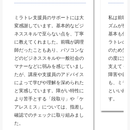
ミラトレ支援員のサポートには大
私は前職
変感謝しています。基本的なビジ
ズムが整
ネススキルで至らない点を、丁寧
基本も何
に教えてくれました。前職が調理
ラトレの
師だったこともあり、パソコンな
のため失
どのビジネススキルや一般社会の
の度に支
マナーなどに弱みを感じていまし
支えてく
たが、講座や支援員のアドバイス
障害や就
によって学びや理解を深められた
も、ミラ
と実感しています。障がい特性に
といい結
より苦手とする「段取り」や「ケ
す。
アレスミス」については、指差し
確認でのチェックに取り組みまし
た。