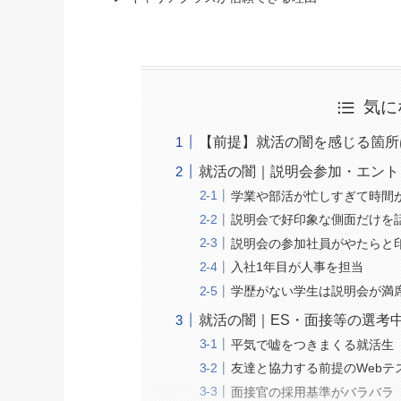
気に
【前提】就活の闇を感じる箇所
就活の闇｜説明会参加・エント
学業や部活が忙しすぎて時間
説明会で好印象な側面だけを
説明会の参加社員がやたらと
入社1年目が人事を担当
学歴がない学生は説明会が満
就活の闇｜ES・面接等の選考
平気で嘘をつきまくる就活生
友達と協力する前提のWebテ
面接官の採用基準がバラバラ