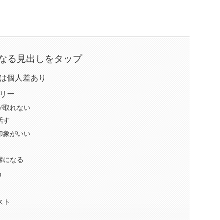
なる見出しをタップ
は個人差あり
リー
が取れない
話す
印象がいい
席になる
中
スト