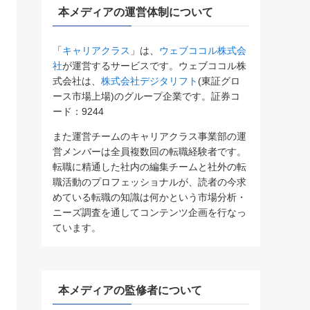
本メディアの運営体制について
「
キャリアクラス
」は、
ウェブココル株式会
社
が運営するサービスです。ウェブココル株
式会社は、
株式会社デジタリフト
(東証グロ
ース市場上場)のグループ企業です。証券コ
ード：9244
また運営チームのキャリアクラス事業部の運
営メンバーは全員複数回の転職経験者です。
転職に精通した社内の編集チームと社外の転
職活動のプロフェッショナルが、読者の今求
めている転職の知識は何かという市場分析・
ニーズ調査を通してコンテンツ企画を行なっ
ています。
本メディアの監修者について