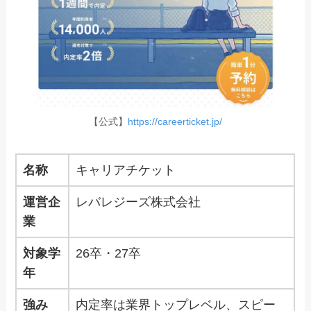
【公式】
https://careerticket.jp/
名称
キャリアチケット
運営企
レバレジーズ株式会社
業
対象学
26卒・27卒
年
強み
内定率は業界トップレベル、スピー