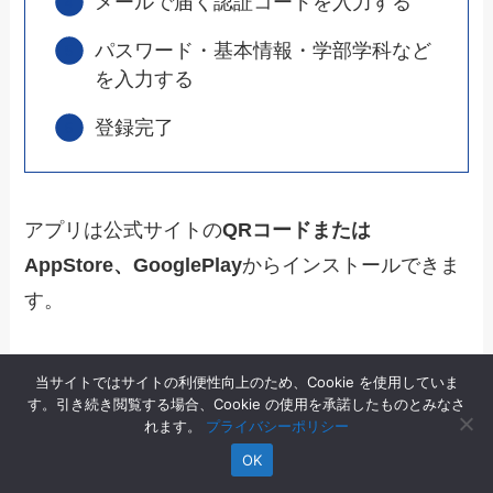
メールで届く認証コードを入力する
パスワード・基本情報・学部学科など
を入力する
登録完了
アプリは公式サイトの
QRコードまたは
AppStore、GooglePlay
からインストールできま
す。
アプリのインストール後の登録手順はWebと同様
当サイトではサイトの利便性向上のため、Cookie を使用していま
す。引き続き閲覧する場合、Cookie の使用を承諾したものとみなさ
です。
れます。
プライバシーポリシー
OK
>>
Webから登録する場合