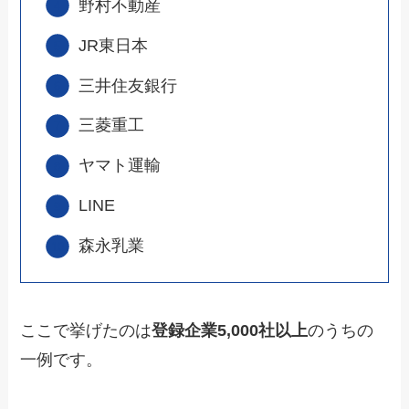
野村不動産
JR東日本
三井住友銀行
三菱重工
ヤマト運輸
LINE
森永乳業
ここで挙げたのは
登録企業5,000社以上
のうちの
一例です。