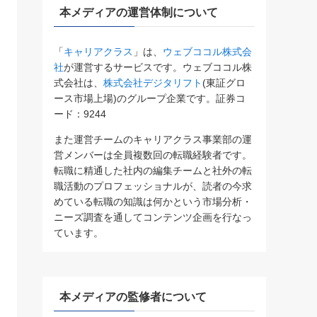
本メディアの運営体制について
「
キャリアクラス
」は、
ウェブココル株式会
社
が運営するサービスです。ウェブココル株
式会社は、
株式会社デジタリフト
(東証グロ
ース市場上場)のグループ企業です。証券コ
ード：9244
また運営チームのキャリアクラス事業部の運
営メンバーは全員複数回の転職経験者です。
転職に精通した社内の編集チームと社外の転
職活動のプロフェッショナルが、読者の今求
めている転職の知識は何かという市場分析・
ニーズ調査を通してコンテンツ企画を行なっ
ています。
本メディアの監修者について