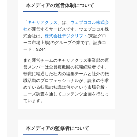
本メディアの運営体制について
「
キャリアクラス
」は、
ウェブココル株式会
社
が運営するサービスです。ウェブココル株
式会社は、
株式会社デジタリフト
(東証グロ
ース市場上場)のグループ企業です。証券コ
ード：9244
また運営チームのキャリアクラス事業部の運
営メンバーは全員複数回の転職経験者です。
転職に精通した社内の編集チームと社外の転
職活動のプロフェッショナルが、読者の今求
めている転職の知識は何かという市場分析・
ニーズ調査を通してコンテンツ企画を行なっ
ています。
本メディアの監修者について