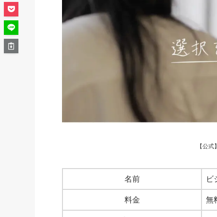
【公式
名前
ビ
料金
無