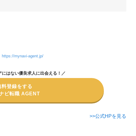
】
https://mynavi-agent.jp/
アにはない優良求人に出会える！／
無料登録をする
ナビ転職 AGENT
>>公式HPを見る