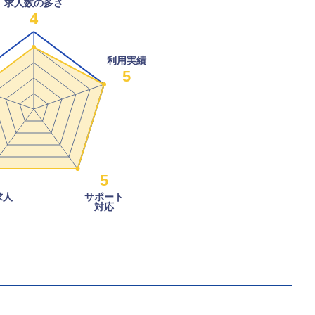
求人数の多さ
4
利用実績
5
5
求人
サポート
対応