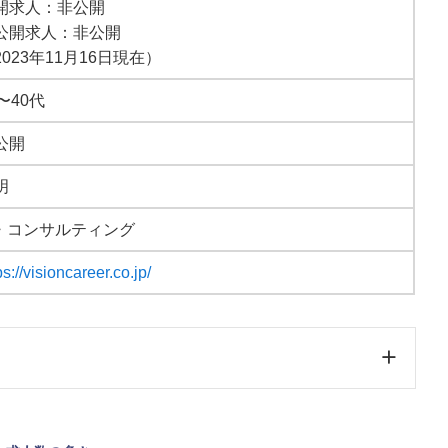
開求人：非公開
公開求人：非公開
2023年11月16日現在）
〜40代
公開
明
T・コンサルティング
ps://visioncareer.co.jp/