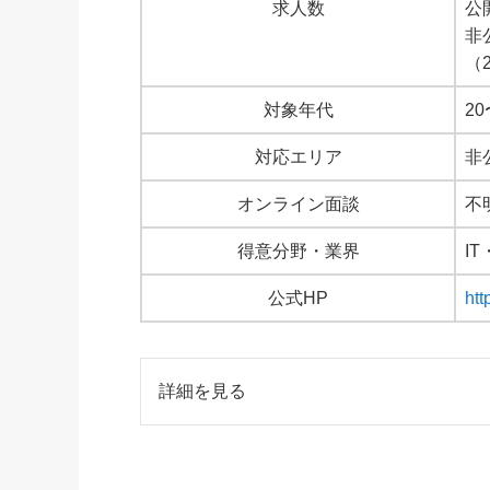
求人数
公
非
（
対象年代
20
対応エリア
非
オンライン面談
不
得意分野・業界
I
公式HP
htt
詳細を見る