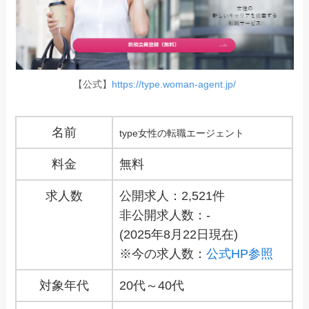
【公式】
https://type.woman-agent.jp/
名前
type女性の転職エージェント
料金
無料
求人数
公開求人：2,521件
非公開求人数：-
(2025年8月22日現在)
※今の求人数：
公式HP参照
対象年代
20代～40代