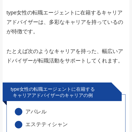
type女性の転職エージェントに在籍するキャリア
アドバイザーは、多彩なキャリアを持っているの
が特徴です。
たとえば次のようなキャリアを持った、幅広いア
ドバイザーが転職活動をサポートしてくれます。
type女性の転職エージェントに在籍する
キャリアアドバイザーのキャリアの例
アパレル
エステティシャン