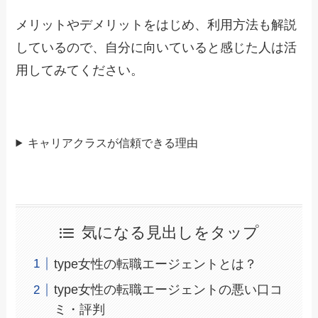
メリットやデメリットをはじめ、利用方法も解説
しているので、自分に向いていると感じた人は活
用してみてください。
キャリアクラスが信頼できる理由
気になる見出しをタップ
type女性の転職エージェントとは？
type女性の転職エージェントの悪い口コ
ミ・評判