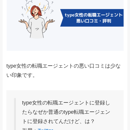
type女性の転職エージェントの悪い口コミは少な
い印象です。
type女性の転職エージェントに登録し
たらなぜか普通のtype転職エージェン
トに登録されてんだけど、は？