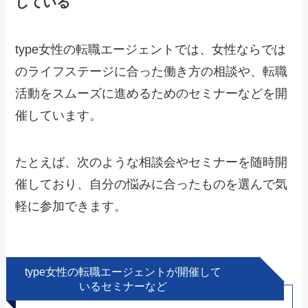
している
type女性の転職エージェントでは、女性ならでは
のライフステージに合った働き方の相談や、転職
活動をスムーズに進めるためのセミナーなどを開
催しています。
たとえば、次のような相談会やセミナーを随時開
催しており、自分の悩みに合ったものを選んで気
軽に参加できます。
type女性の転職エージェントが開催して
いるセミナーなど