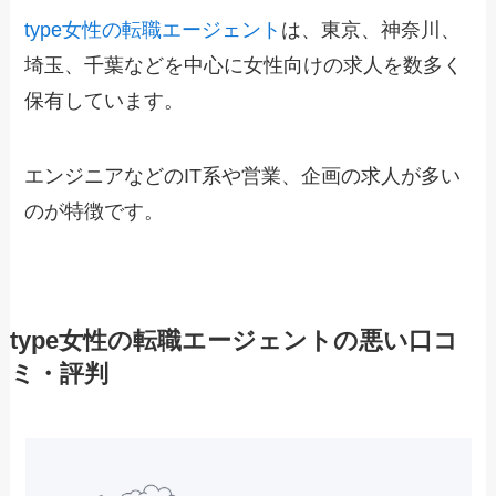
type女性の転職エージェント
は、東京、神奈川、
埼玉、千葉などを中心に女性向けの求人を数多く
保有しています。
エンジニアなどのIT系や営業、企画の求人が多い
のが特徴です。
type女性の転職エージェントの悪い口コ
ミ・評判