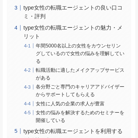
type女性の転職エージェントの良い口コ
ミ・評判
type女性の転職エージェントの魅力・メ
リット
年間5000名以上の女性をカウンセリン
グしているので女性の悩みを理解してい
る
転職活動に適したメイクアップサービス
がある
各分野ごと専門のキャリアアドバイザー
からサポートしてもらえる
女性に人気の企業の求人が豊富
女性の悩みを解決するためのセミナーを
開催している
type女性の転職エージェントを利用する