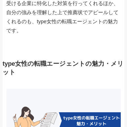
受ける企業に特化した対策を行ってくれるほか、
自分の強みを理解した上で推薦状でアピールして
くれるのも、type女性の転職エージェントの魅力
です。
type女性の転職エージェントの魅力・メリ
ット