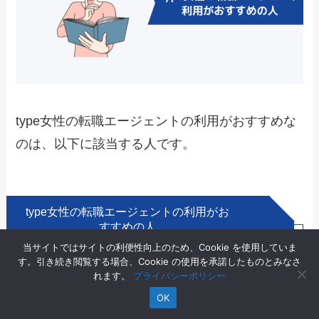
type女性の転職エージェントの利用がおすすめな
のは、以下に該当する人です。
type女性の転職エージェントの利用がお
すすめの人
当サイトではサイトの利便性向上のため、Cookie を使用していま
す。引き続き閲覧する場合、Cookie の使用を承諾したものとみなさ
大手企業・人気企業に転職したい人
れます。
プライバシーポリシー
20代・30代の女性
OK