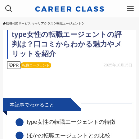
転職相談サービス キャリアクラス
転職エージェント
type女性の転職エージェントの評
判は？口コミからわかる魅力やメ
リットを紹介
PR
2025年10月15日
転職エージェント
本記事でわかること
type女性の転職エージェントの特徴
ほかの転職エージェントとの比較