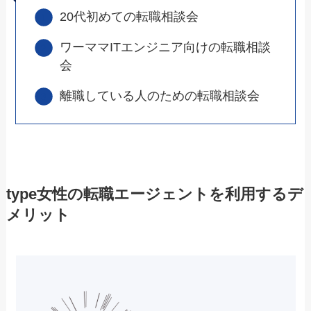
20代初めての転職相談会
ワーママITエンジニア向けの転職相談
会
離職している人のための転職相談会
type女性の転職エージェントを利用するデ
メリット