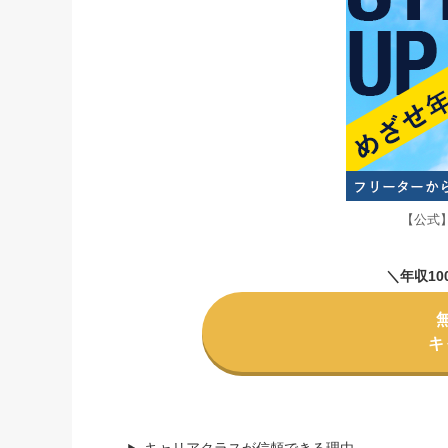
【公式
＼年収1
キ