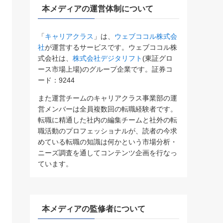
本メディアの運営体制について
「
キャリアクラス
」は、
ウェブココル株式会
社
が運営するサービスです。ウェブココル株
式会社は、
株式会社デジタリフト
(東証グロ
ース市場上場)のグループ企業です。証券コ
ード：9244
また運営チームのキャリアクラス事業部の運
営メンバーは全員複数回の転職経験者です。
転職に精通した社内の編集チームと社外の転
職活動のプロフェッショナルが、読者の今求
めている転職の知識は何かという市場分析・
ニーズ調査を通してコンテンツ企画を行なっ
ています。
本メディアの監修者について