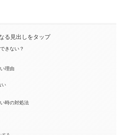
なる見出しをタップ
活できない？
つい理由
ない
つい時の対処法
をする