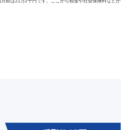
均月給は21万2千円です。ここから税金や社会保険料などが
。
」