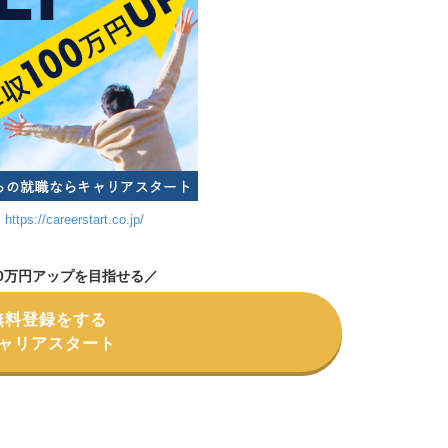
】
https://careerstart.co.jp/
00万円アップを目指せる／
無料登録をする
ャリアスタート