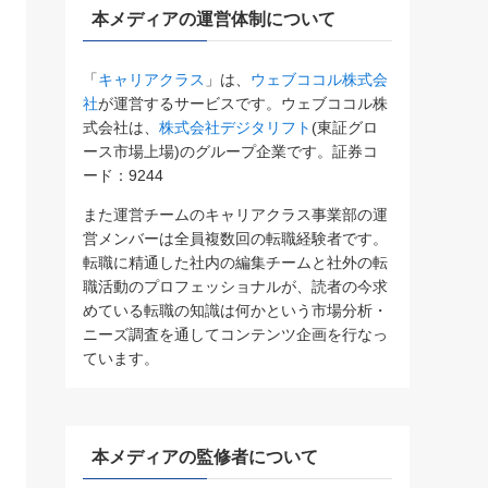
本メディアの運営体制について
「
キャリアクラス
」は、
ウェブココル株式会
社
が運営するサービスです。ウェブココル株
式会社は、
株式会社デジタリフト
(東証グロ
ース市場上場)のグループ企業です。証券コ
ード：9244
また運営チームのキャリアクラス事業部の運
営メンバーは全員複数回の転職経験者です。
転職に精通した社内の編集チームと社外の転
職活動のプロフェッショナルが、読者の今求
めている転職の知識は何かという市場分析・
ニーズ調査を通してコンテンツ企画を行なっ
ています。
本メディアの監修者について