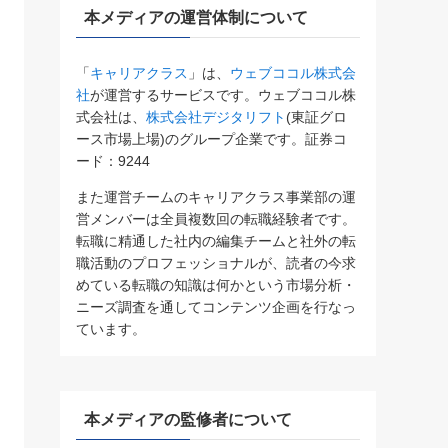
本メディアの運営体制について
「
キャリアクラス
」は、
ウェブココル株式会
社
が運営するサービスです。ウェブココル株
式会社は、
株式会社デジタリフト
(東証グロ
ース市場上場)のグループ企業です。証券コ
ード：9244
また運営チームのキャリアクラス事業部の運
営メンバーは全員複数回の転職経験者です。
転職に精通した社内の編集チームと社外の転
職活動のプロフェッショナルが、読者の今求
めている転職の知識は何かという市場分析・
ニーズ調査を通してコンテンツ企画を行なっ
ています。
本メディアの監修者について