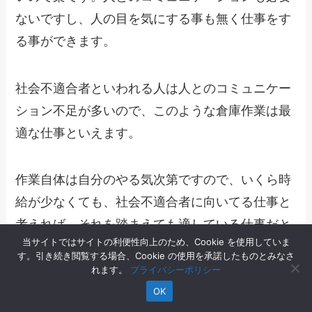
ないですし、人の目を気にする事も無く仕事をす
る事ができます。
社会不適合者といわれる人は人とのコミュニケー
ション不足が多いので、このような倉庫作業は最
適な仕事といえます。
作業自体は自分のやる気次第ですので、いくら時
給が少なくても、社会不適合者に向いてる仕事と
考えれば、それを踏まえても適している仕事だと
当サイトではサイトの利便性向上のため、Cookie を使用していま
言えます。
す。引き続き閲覧する場合、Cookie の使用を承諾したものとみなさ
れます。
プライバシーポリシー
OK
業務の一連の流れさえ覚えてしまえば、後は毎日