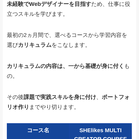
未経験でWebデザイナーを目指す
ため、仕事に役
立つスキルを学びます。
最初の2ヵ月間で、選べるコースから学習内容を
選び
カリキュラム
をこなします。
カリキュラムの内容は、一から基礎が身に付く
も
の。
その後
課題
で実践スキルを身に付け
、
ポートフォ
リオ作り
までやり切ります。
コース名
SHElikes MULTI
CREATOR COURSE