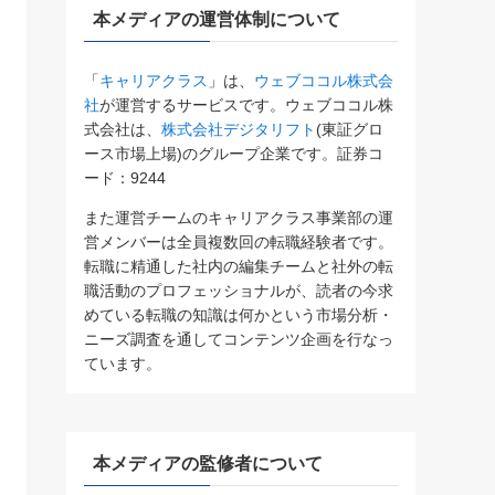
本メディアの運営体制について
「
キャリアクラス
」は、
ウェブココル株式会
社
が運営するサービスです。ウェブココル株
式会社は、
株式会社デジタリフト
(東証グロ
ース市場上場)のグループ企業です。証券コ
ード：9244
また運営チームのキャリアクラス事業部の運
営メンバーは全員複数回の転職経験者です。
転職に精通した社内の編集チームと社外の転
職活動のプロフェッショナルが、読者の今求
めている転職の知識は何かという市場分析・
ニーズ調査を通してコンテンツ企画を行なっ
ています。
本メディアの監修者について