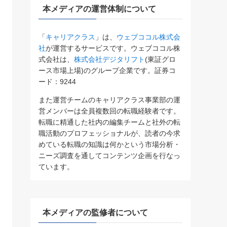
本メディアの運営体制について
「
キャリアクラス
」は、
ウェブココル株式会
社
が運営するサービスです。ウェブココル株
式会社は、
株式会社デジタリフト
(東証グロ
ース市場上場)のグループ企業です。証券コ
ード：9244
また運営チームのキャリアクラス事業部の運
営メンバーは全員複数回の転職経験者です。
転職に精通した社内の編集チームと社外の転
職活動のプロフェッショナルが、読者の今求
めている転職の知識は何かという市場分析・
ニーズ調査を通してコンテンツ企画を行なっ
ています。
本メディアの監修者について