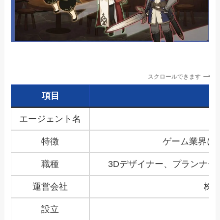
スクロールできます
項目
エージェント名
特徴
ゲーム業界に
職種
3Dデザイナー、プランナ
運営会社
株式会
設立