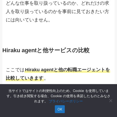
どんな仕事を取り扱っているのか、どれだけの求
人を取り扱っているのかを事前に見ておきたい方
には向いていません。
Hiraku agentと他サービスの比較
ここでは
Hiraku agentと他の転職エージェントを
比較していきます
。
当サイトではサイトの利便性向上のため、Cookie を使用していま
す。引き続き閲覧する場合、Cookie の使用を承諾したものとみなさ
サービス内容が異なるので、参考
れます。
プライバシーポリシー
程度にご覧ください
OK
キャリア先輩