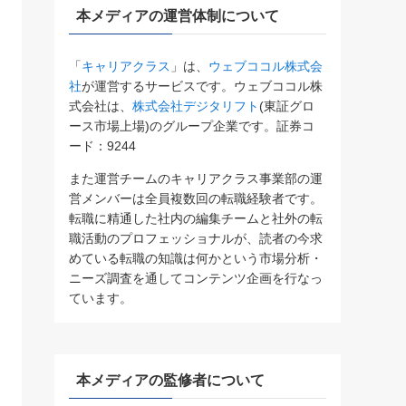
本メディアの運営体制について
「
キャリアクラス
」は、
ウェブココル株式会
社
が運営するサービスです。ウェブココル株
式会社は、
株式会社デジタリフト
(東証グロ
ース市場上場)のグループ企業です。証券コ
ード：9244
また運営チームのキャリアクラス事業部の運
営メンバーは全員複数回の転職経験者です。
転職に精通した社内の編集チームと社外の転
職活動のプロフェッショナルが、読者の今求
めている転職の知識は何かという市場分析・
ニーズ調査を通してコンテンツ企画を行なっ
ています。
本メディアの監修者について