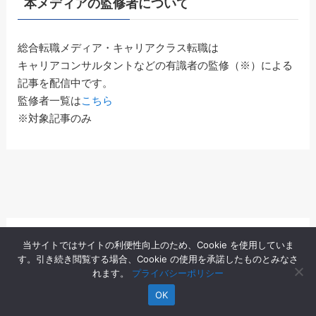
本メディアの監修者について
総合転職メディア・キャリアクラス転職は
キャリアコンサルタントなどの有識者の監修（※）による
記事を配信中です。
監修者一覧は
こちら
※対象記事のみ
当サイトではサイトの利便性向上のため、Cookie を使用していま
す。引き続き閲覧する場合、Cookie の使用を承諾したものとみなさ
れます。
プライバシーポリシー
キャリアクラス転職を運営するウェブココル株式会社は、
株式会
OK
社デジタリフト
（東証グロース市場上場）のグループ企業です。