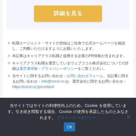
詳細を見る
転職エージェント・サイトの登録はご自身で公式ホームページを確認
し、ご判断いただけますようにお願いいたします。
本記事はキャリアクラス転職と提携する企業のPR情報が含まれます。
キャリアクラス転職を運営しているウェブココル株式会社についての詳
細は
運営者情報
・
プライバシーポリシー
をご覧ください。
当サイトに関するお問い合わせ：
お問い合わせフォーム
、当記事に関す
るお問い合わせ：
info@cocol.co.jp
、運営会社に関するお問い合わせ：
https://cocol.co.jp/contact/
当サイトではサイトの利便性向上のため、Cookie を使用していま
す。引き続き閲覧する場合、Cookie の使用を承諾したものとみなさ
転職コラム
れます。
プライバシーポリシー
OK