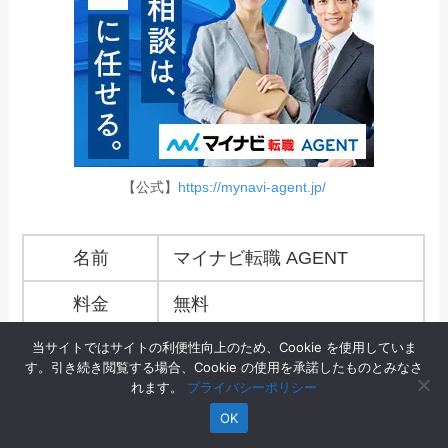
【公式】
https://mynavi-agent.jp/
名前
マイナビ転職 AGENT
料金
無料
当サイトではサイトの利便性向上のため、Cookie を使用していま
求人数
公開求人：-
す。引き続き閲覧する場合、Cookie の使用を承諾したものとみなさ
非公開求人：-
れます。
プライバシーポリシー
（2026年5月13日現在）
OK
今の求人数：
公式HP
参照