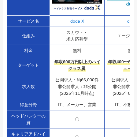
サービス名
doda X
doda
スカウト・
仕組み
エージェ
求人応募型
料金
無料
無料
年収600万円以上のハイ
年収400〜60
ターゲット
クラス層
ューム
公開求人：約66,000件
公開求人：250
求人数
非公開求人：非公開
非公開求人
(2025年11月時点)
(2025年8月
得意分野
IT、メーカー、営業
IT、不動
ヘッドハンターの
〇
–
質
キャリアアドバイ