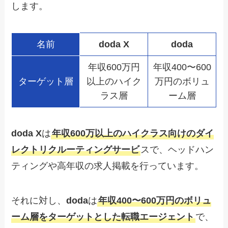
します。
名前
doda X
doda
年収600万円
年収400〜600
ターゲット層
以上のハイク
万円のボリュ
ラス層
ーム層
doda X
は
年収600万以上のハイクラス向けのダイ
レクトリクルーティングサービ
スで、ヘッドハン
ティングや高年収の求人掲載を行っています。
それに対し、
doda
は
年収400〜600万円のボリュ
ーム層をターゲットとした転職エージェント
で、