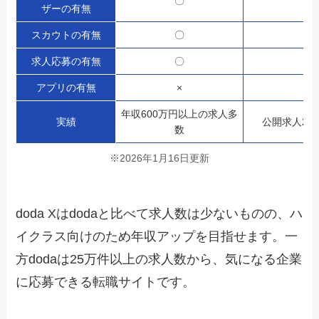
〇
〇
ザーの有無
スカウトの有無
〇
〇
求人応募の有無
〇
〇
アプリの有無
×
〇
年収600万円以上の求人多
実績
公開求人25
数
※2026年1月16日更新
doda Xはdodaと比べて求人数は少ないものの、ハ
イクラス向けのため年収アップを目指せます。一
方dodaは25万件以上の求人数から、気になる企業
に応募できる転職サイトです。