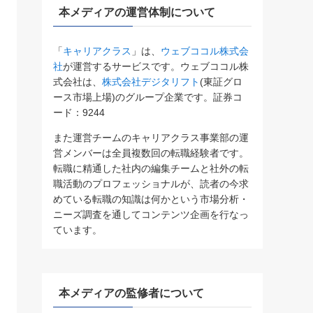
本メディアの運営体制について
「
キャリアクラス
」は、
ウェブココル株式会
社
が運営するサービスです。ウェブココル株
式会社は、
株式会社デジタリフト
(東証グロ
ース市場上場)のグループ企業です。証券コ
ード：9244
また運営チームのキャリアクラス事業部の運
営メンバーは全員複数回の転職経験者です。
転職に精通した社内の編集チームと社外の転
職活動のプロフェッショナルが、読者の今求
めている転職の知識は何かという市場分析・
ニーズ調査を通してコンテンツ企画を行なっ
ています。
本メディアの監修者について