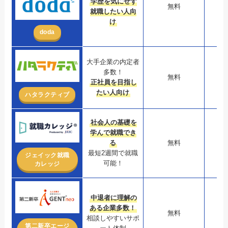
学歴を気にせず
無料
2
就職したい人向
け
doda
大手企業の内定者
多数！
無料
5,
正社員を目指し
たい人向け
ハタラクティブ
社会人の基礎を
学んで就職でき
る
無料
最短2週間で就職
ジェイック就職
可能！
カレッジ
中退者に理解の
ある企業多数！
無料
相談しやすいサポ
第二新卒エージ