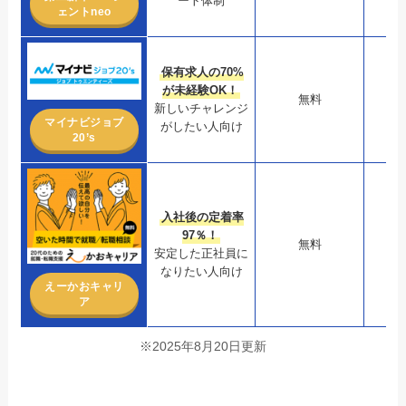
ート体制
ェントneo
保有求人の70%
が未経験OK！
無料
新しいチャレンジ
マイナビジョブ
がしたい人向け
20’s
入社後の定着率
97％！
無料
安定した正社員に
なりたい人向け
えーかおキャリ
ア
※2025年8月20日更新