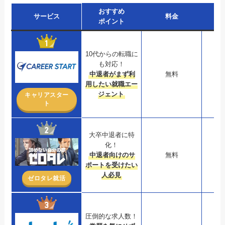
おすすめ
サービス
料金
ポイント
10代からの転職に
も対応！
中退者がまず利
無料
用したい就職エー
ジェント
キャリアスター
ト
大卒中退者に特
化！
中退者向けのサ
無料
ポートを受けたい
人必見
ゼロタレ就活
圧倒的な求人数！