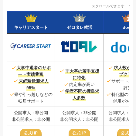
スクロールできます
キャリアスタート
ゼロタレ就活
doda
大学中退者のサポ
求人数が業
非大卒の若手支援
ート実績豊富
プクラ
に特化
未経験歓迎求人
サポートが
内定率が高い
95%
評判
学歴不問の優良求
寮や引っ越しなどの
特化型のサ
人多数
転居サポート
併用がおす
公開求人：非公開
公開求人：非公開
公開求人：25
非公開求人：非公開
非公開求人：非公開
非公開求人：
公式HP
公式HP
公式HP