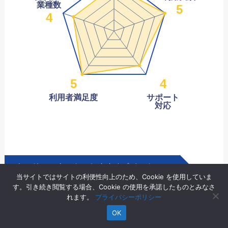
業種数
5
4
5
4
利用者満足度
サポート
対応
キャリアスタートのおすすめポイント
当サイトではサイトの利便性向上のため、Cookie を使用していま
す。引き続き閲覧する場合、Cookie の使用を承諾したものとみなさ
中退・既卒・フリーターの就活・転職
れます。
プライバシーポリシー
支援に特化
OK