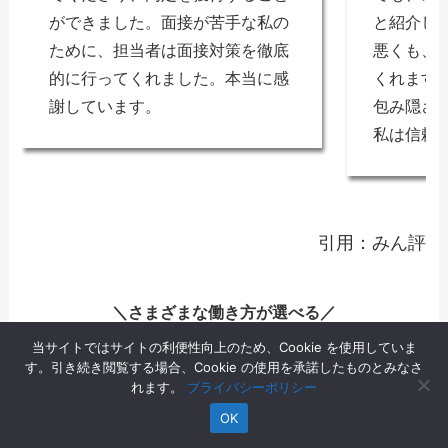
ができました。面接が苦手な私の
と紹介し
ために、担当者は面接対策を徹底
悪くも、
的に行ってくれました。本当に感
くれます
謝しています。
包み隠さ
私は信頼
引用：みん評
＼さまざまな働き方が選べる／
当サイトではサイトの利便性向上のため、Cookie を使用していま
無料登録をする
す。引き続き閲覧する場合、Cookie の使用を承諾したものとみなさ
ランスタッド
れます。
プライバシーポリシー
OK