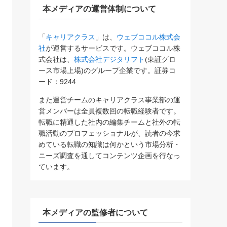
本メディアの運営体制について
「
キャリアクラス
」は、
ウェブココル株式会
社
が運営するサービスです。ウェブココル株
式会社は、
株式会社デジタリフト
(東証グロ
ース市場上場)のグループ企業です。証券コ
ード：9244
また運営チームのキャリアクラス事業部の運
営メンバーは全員複数回の転職経験者です。
転職に精通した社内の編集チームと社外の転
職活動のプロフェッショナルが、読者の今求
めている転職の知識は何かという市場分析・
ニーズ調査を通してコンテンツ企画を行なっ
ています。
本メディアの監修者について