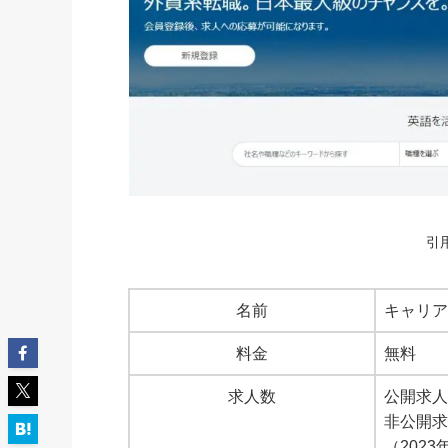
引
名前
キャリアク
料金
無料
求人数
公開求人：
非公開
（202