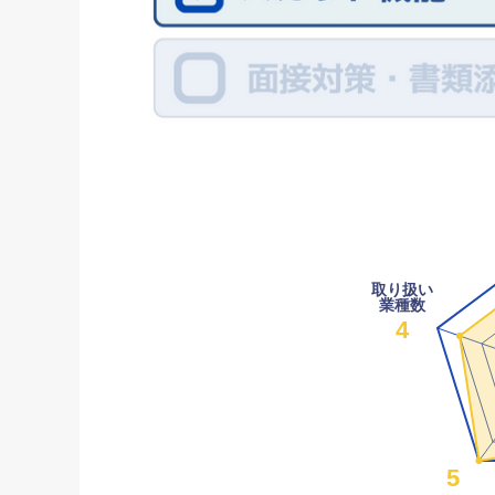
取り扱い
業種数
4
5