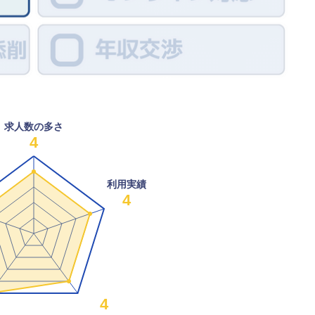
求人数の多さ
4
利用実績
4
4