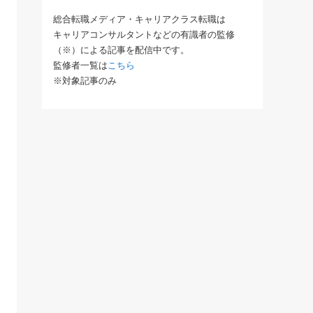
総合転職メディア・キャリアクラス転職は
キャリアコンサルタントなどの有識者の監修
（※）による記事を配信中です。
おすすめ度
監修者一覧は
こちら
と業界最多クラス。
★5.0
※対象記事のみ
リクルートが運営。
★4.8