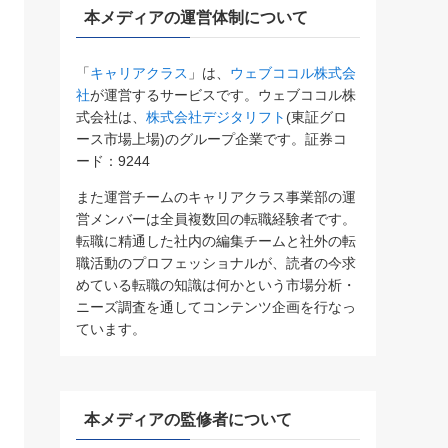
本メディアの運営体制について
「
キャリアクラス
」は、
ウェブココル株式会
社
が運営するサービスです。ウェブココル株
式会社は、
株式会社デジタリフト
(東証グロ
ース市場上場)のグループ企業です。証券コ
ード：9244
また運営チームのキャリアクラス事業部の運
営メンバーは全員複数回の転職経験者です。
転職に精通した社内の編集チームと社外の転
職活動のプロフェッショナルが、読者の今求
めている転職の知識は何かという市場分析・
ニーズ調査を通してコンテンツ企画を行なっ
ています。
本メディアの監修者について