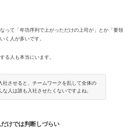
になって
「
年功序列で上がっただけの上司が
」
とか
「要領
ていく人が多いです。
をする人も
本当にいます。
入社させると、チームワークを乱して全体の
んな人は誰も入社させたくないですよね。
見だけでは判断しづらい