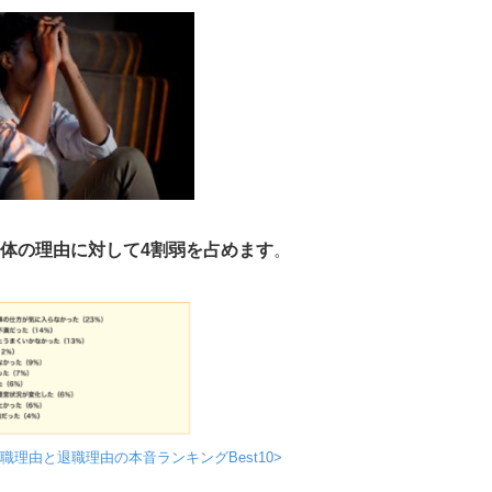
体の理由に対して4割弱を占めます
。
職理由と退職理由の本音ランキングBest10>