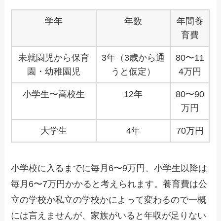
学年
年数
年間養
育費
未就園児から保育
3年（3歳から通
80〜11
園・幼稚園児
うと仮定）
4万円
小学生〜高校生
12年
80〜90
万円
大学生
4年
70万円
小学校に入るまでに毎月6〜9万円、小学生以降は
毎月6〜7万円かかると考えられます。養育費は公
立の学校か私立の学校かによって変わるので一概
には言えませんが、家族がいると年収が足りない