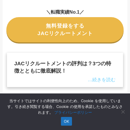
＼転職実績No.1／
無料登録をする
JACリクルートメント
JACリクルートメントの評判は？3つの特
徴とともに徹底解説！
当サイトではサイトの利便性向上のため、Cookie を使用していま
す。引き続き閲覧する場合、Cookie の使用を承諾したものとみなさ
ビズリーチ
れます。
プライバシーポリシー
OK