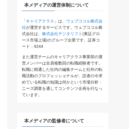
本メディアの運営体制について
「
キャリアクラス
」は、
ウェブココル株式会
社
が運営するサービスです。ウェブココル株
式会社は、
株式会社デジタリフト
(東証グロ
ース市場上場)のグループ企業です。証券コ
ード：9244
また運営チームのキャリアクラス事業部の運
営メンバーは全員複数回の転職経験者です。
転職に精通した社内の編集チームと社外の転
職活動のプロフェッショナルが、読者の今求
めている転職の知識は何かという市場分析・
ニーズ調査を通してコンテンツ企画を行なっ
ています。
本メディアの監修者について