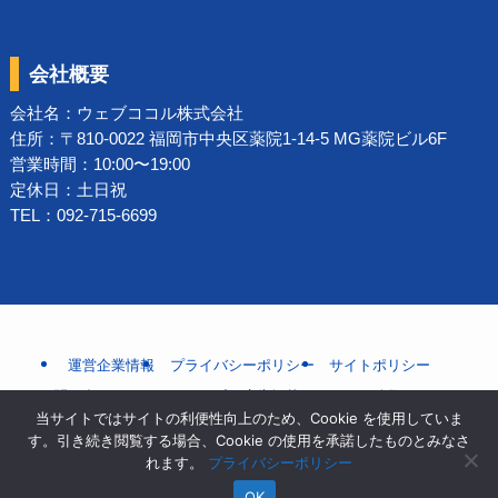
会社概要
会社名：
ウェブココル株式会社
住所：〒810-0022 福岡市中央区薬院1-14-5 MG薬院ビル6F
営業時間：10:00〜19:00
定休日：土日祝
TEL：092-715-6699
運営企業情報
プライバシーポリシー
サイトポリシー
お問い合わせ
サイトマップ
広告掲載ポリシー
編集ポリシー
当サイトではサイトの利便性向上のため、Cookie を使用していま
利用規約
サステナビリティ
よくある質問
Cookieポリシー
す。引き続き閲覧する場合、Cookie の使用を承諾したものとみなさ
監修者情報
口コミ投稿フォーム
れます。
プライバシーポリシー
OK