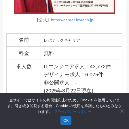
【公式】
https://career.levtech.jp/
名前
レバテックキャリア
料金
無料
求人数
ITエンジニア求人：43,772件
デザイナー求人：6,075件
非公開求人：-
(2025年8月22日現在)
今の求人数：
公式HP
参照
当サイトではサイトの利便性向上のため、Cookie を使用していま
す。引き続き閲覧する場合、Cookie の使用を承諾したものとみなさ
対象年代
20代～40代
れます。
プライバシーポリシー
OK
対応エリア
東京・神奈川・千葉・埼玉・大